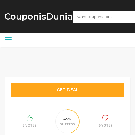
CouponisDunia
GET DEAL
45%
SUCCESS
5 VOTES
6 VOTES