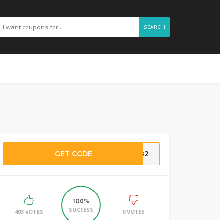
SEARCH
GET CODE
6182
100%
SUCCESS
403 VOTES
0 VOTES