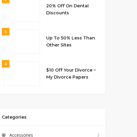
20% Off On Dental
Discounts
3
Up To 50% Less Than
Other Sites
4
$10 Off Your Divorce –
My Divorce Papers
Categories
Accessories
3