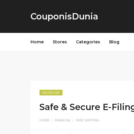
CouponisDunia
Home
Stores
Categories
Blog
ONLINE CODE
Safe & Secure E-Fili
HOME
FINANCIAL
FREE SHIPPING