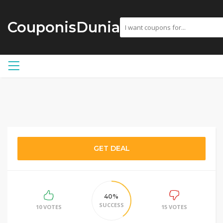
CouponisDunia
GET DEAL
40%
SUCCESS
10 VOTES
15 VOTES